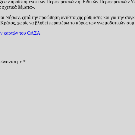
ράξεων προϊστάμενοι των Περιφερειακών ή Ειδικών Περιφερειακών Υ
α σχετικά θέματα».
ι Νήσων, ζητά την προώθηση αντίστοιχης ρύθμισης και για την συ
κό Κράτος, χωρίς να βληθεί περαιτέρω το κύρος των γνωμοδοτικών συ
ίων καρτών του ΟΑΣΑ
ιώνονται με
*