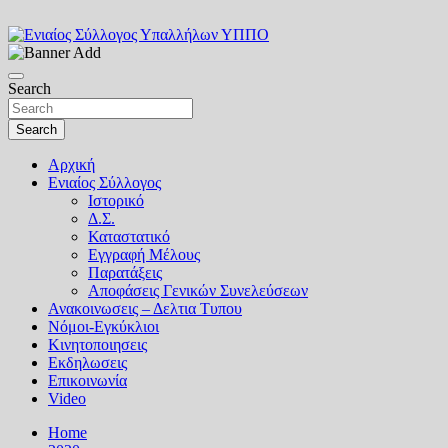
Skip
to
content
Αττικής Στερεάς και Νήσων
Ενιαίος Σύλλογος Υπαλλήλων Υ
Search
Search
Αρχική
Ενιαίος Σύλλογος
Ιστορικό
Δ.Σ.
Καταστατικό
Εγγραφή Μέλους
Παρατάξεις
Αποφάσεις Γενικών Συνελεύσεων
Ανακοινωσεις – Δελτια Τυπου
Νόμοι-Εγκύκλιοι
Κινητοποιησεις
Εκδηλωσεις
Επικοινωνία
Video
Home