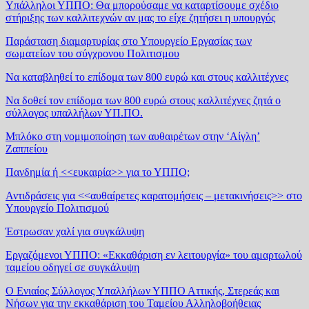
Υπάλληλοι ΥΠΠΟ: Θα μπορούσαμε να καταρτίσουμε σχέδιο
στήριξης των καλλιτεχνών αν μας το είχε ζητήσει η υπουργός
Παράσταση διαμαρτυρίας στο Υπουργείο Εργασίας των
σωματείων του σύγχρονου Πολιτισμου
Να καταβληθεί το επίδομα των 800 ευρώ και στους καλλιτέχνες
Να δοθεί τον επίδομα των 800 ευρώ στους καλλιτέχνες ζητά ο
σύλλογος υπαλλήλων ΥΠ.ΠΟ.
Μπλόκο στη νομιμοποίηση των αυθαιρέτων στην ‘Αίγλη’
Ζαππείου
Πανδημία ή <<ευκαιρία>> για το ΥΠΠΟ;
Αντιδράσεις για <<αυθαίρετες καρατομήσεις – μετακινήσεις>> στο
Υπουργείο Πολιτισμού
Έστρωσαν χαλί για συγκάλυψη
Εργαζόμενοι ΥΠΠΟ: «Εκκαθάριση εν λειτουργία» του αμαρτωλού
ταμείου οδηγεί σε συγκάλυψη
Ο Ενιαίος Σύλλογος Υπαλλήλων ΥΠΠΟ Αττικής, Στερεάς και
Νήσων για την εκκαθάριση του Ταμείου Αλληλοβοήθειας