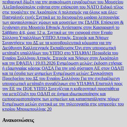
πειθαρχική δίωξη για την ανακοίνωση εργαζομένων του Μουσείου
Αλεξανδρούπολης ενάντια στην επίσκεψη του ΝΑΤΟ
Ειδικό τέλος
στις τουαλέτες της Ακρόπολης ή πολιτισμός για όλους και όλες;
Πασχαλινές ευχές
Σχετικά με το διευρυμένο ωράριο λειτουργίας
των αρχαιολογικών χώρων και μουσείων της ΓΔΑΠΚ
Επίσκεψη &
ξενάγηση στο Μουσείο Εθνικής Αντίστασης στην Καισαριανή το
Σάββατο 4/4, ώρα: 12 μ.
Σχετικά με την εισφορά στον Ενιαίο
Σύλλογο Υπαλλήλων ΥΠΠΟ Αττικής, Στερεάς και Νήσων
Συναντήσεις του ΔΣ με τα κοινοβουλευτικά κόμματα για την
Διεύθυνση Καλλιτεχνικής Εκπαίδευσης
Όχι στην υποχρεωτική
μετάταξη υπαλλήλων του ΥΠΠΟ στο ΥΠΑΙΘΑ!
Περιοδεία του
Ενιαίου Συλλόγου Αττικής, Στερεάς και Νήσων στην Ακρόπολη
και την ΕΦΑΠΑ | 19.03.2026
Ενημέρωση μελών: έκδοση ετήσιας
ή εξαμηνιαίας κάρτας ΟΑΣΑ
Για την υπό σύσταση ΑΕ στον ΟΔΑΠ
και τα έσοδα των μνημείων
Ενημέρωση μελών: Συγκρότηση
Προεδρείου του ΔΣ του Ενιαίου Συλλόγου
Για την σχεδιαζόμενη
υποχρεωτική μετάταξη συναδέλφων στο ΥΠΑΙΘΑ
Επιστολή προς
την ΕΕ της ΠΟΕ ΥΠΠΟ
Συνεχίζεται η κυβερνητική προσπάθεια
για μετεξέλιξη του ΟΔΑΠ σε όχημα ιδιωτικοποίησης και
εμπορευματοποίησης των μνημείων και κατασπατάλησης πόρων
Ενημέρωση μελών σχετικά με την τηλεεργασία στις υπηρεσίες του
κτιρίου Μπουμπουλίνας 20
Ανακοινώσεις