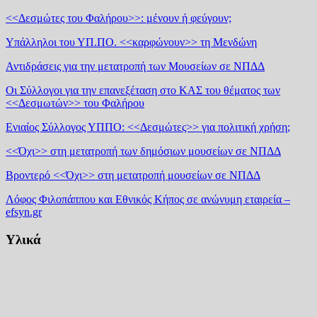
<<Δεσμώτες του Φαλήρου>>: μένουν ή φεύγουν;
Υπάλληλοι του ΥΠ.ΠΟ. <<καρφώνουν>> τη Μενδώνη
Αντιδράσεις για την μετατροπή των Μουσείων σε ΝΠΔΔ
Οι Σύλλογοι για την επανεξέταση στο ΚΑΣ του θέματος των
<<Δεσμωτών>> του Φαλήρου
Ενιαίος Σύλλογος ΥΠΠΟ: <<Δεσμώτες>> για πολιτική χρήση;
<<Όχι>> στη μετατροπή των δημόσιων μουσείων σε ΝΠΔΔ
Βροντερό <<Όχι>> στη μετατροπή μουσείων σε ΝΠΔΔ
Λόφος Φιλοπάππου και Εθνικός Κήπος σε ανώνυμη εταιρεία –
efsyn.gr
Υλικά