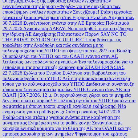
Οι εργαζόμενοι-ες της Εφορείας Εναλίων Αρχαιοτήτων
εναντιώνονται στην ίδρυση «Φορέα» για την διαχείριση των
επισκέψιμων ενάλιων αρχαιοτήτων
Συνεχίζουμε! Στάση εργασίας
(παναττική) και συγκέντρωση στην Εφορεία Εναλίων Αρχαιοτήτων
30.7.2026
Συγκέντρωση ενάντια στην ΑΕ Εμπορίας Πολιτισμού
29.7.2026
Ανακοίνωση ΑΔΕΔΥ: Να αποσυρθεί το νομοσχέδιο για
την ίδρυση ΑΕ Διαχείρισης Πολιτιστικών Πόρων
SAY NO TO
THE PRIVATIZATION OF CULTURE
Τι συμβαίνει με τις
τουαλέτες στην Ακρόπολη και πώς συνδέεται με το
πολυνομοσχέδιο του ΥΠΠΟ που ψηφίζεται στις 28/7 στη Βουλή;
Οι υπάλληλοι του ΥΠΠΟ και του ΟΔΑΠ ενάντια στην ΑΕ
λεηλασίας των εσόδων των μνημείων
Ένα πολυνομοσχέδιο για το
ξεπούλημα της πολιτιστικής κληρονομιάς ΣΤΑΣΗ ΕΡΓΑΣΙΑΣ
22.7.2026
Σχόλια του Ενιαίου Συλλόγου στη διαβούλευση του
πολυνομοσχεδίου του ΥΠΠΟ
Δείτε την διαδικτυακή συνέντευξη
τύπου για το πολυνομοσχέδιο του ΥΠΠΟ
Διαδικτυακή συνέντευξη
τύπου του Συντονισμού σωματείων ΥΠΠΟ ενάντια στην ΑΕ του
ΟΔΑΠ | 20.7.2026, 12 μ.
Οι αρχαιολογικοί χώροι και τα μνημεία
δεν είναι οίκοι εμπορίου!
Η πολιτική ηγεσία του ΥΠΠΟ φιμώνει τα
σωματεία με όποιον τρόπο μπορεί! (αναβολή εκδήλωσης)
Νέα
ενημέρωση για το politis.gov.gr
Στάση εργασίας 14.07.2026
Εκδήλωση και στάση εργασίας ενάντια στην κατάργηση της
μονιμότητας
Ενημέρωση για το politis.gov.gr
Συναντήσεις με
κοινοβουλευτικά κόμματα για το θέμα της ΑΕ του ΟΔΑΠ και της
εμπορευματοποίησης των μνημείων
Ψηφιοποίηση του κράτους