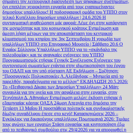
σημαίνει την λειτουργική διασύνδεση των ψηφιακών συστημάτων,
όχι επιπλέον χειροκίνητη εργασία από τους εναπομείναντες
δημοσίους υπαλλήλους!
Η ποδοσφαιρική ομάδα του ΥΠΠΟ στον
τελικό Κυπέλλου δημοσίων υπαλλήλων | 24.6.2026
Η
συνταγματική αναθεώρηση μάς αφορά: Λέμε όχι στην κατάργηση
της μονιμότητας και του κοινωνικού κράτους
Ενημέρωση και
άμεση λήψη μέτρων για την αποκατάσταση του κεντρικού
κλιματισμού του κτηρίου της 3ης Σεπτεμβρίου
Η χορωδία των
υπαλλήλων ΥΠΠΟ στο Επιγραφικό Μουσείο | Σάββατο 20.6
Ο
Ενιαίος Σύλλογος Υπαλλήλων ΥΠΠΟ για το «σκάνδαλο της
πολεοδομίας» και τις αναγκαίες ενέργειες του ΥΠΠΟ
Προγραμματισμός ετήσιας Γενικής Συνέλευσης
Ενέργειες του
συντονισμού σωματείων ενάντια στην ιδιωτικοποίηση του έργου
του ΟΔΑΠ και την υπό σύσταση ΑΕ
Εκδήλωση – Συζήτηση:
“Προσφυγικές Πολυκατοικίες Λ.Αλεξάνδρας – Μνημεία από το
παρελθόν, παραδείγματα για το μέλλον”
ΕΚΔΗΛΩΣΗ 20.5.2026:
Το «Πειθαρχικό Δίκαιο των Δημοσίων Υπαλλήλων»
24 Μάη:
συναυλία για την υγεία και την ασφάλεια στην εργασία, στην
Τεχνόπολη Δ. Αθηναίων
Ενημέρωση μελών: έκδοση ετήσιας ή
εξαμηνιαίας κάρτας ΟΑΣΑ
24ωρη Απεργία στο δημόσιο την
Τετάρτη 13 Μαΐου
Η προσπάθεια πολιτικής και συνδικαλιστικής
δίωξης συναδέλφου έπεσε στο κενό!
Κατασκηνώσεις 2026 –
Εγκύκλιος για δικαιούχους υπαλλήλους
Πρωτομαγιά 2026: Τιμάμε
τους αγώνες των εργατών
Στάση εργασίας και κινητοποίηση έξω
από το πειθαρχικό συμβούλιο στις 29/4/2026 για να απορριφθεί η