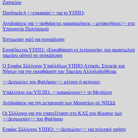
Ζαππείου
Πανδημία ή <<ευκαιρία>> για το ΥΠΠΟ;
Αντιδράσεις για <<αυθαίρετες καρατομήσεις – μετακινήσεις>> στο
Υπουργείο Πολιτισμού
Έστρωσαν χαλί για συγκάλυψη
Εργαζόμενοι ΥΠΠΟ: «Εκκαθάριση εν λειτουργία» του αμαρτωλού
ταμείου οδηγεί σε συγκάλυψη
Ο Ενιαίος Σύλλογος Υπαλλήλων ΥΠΠΟ Αττικής, Στερεάς και
Νήσων για την εκκαθάριση του Ταμείου Αλληλοβοήθειας
<<Δεσμώτες του Φαλήρου>>: μένουν ή φεύγουν;
Υπάλληλοι του ΥΠ.ΠΟ. <<καρφώνουν>> τη Μενδώνη
Αντιδράσεις για την μετατροπή των Μουσείων σε ΝΠΔΔ
Οι Σύλλογοι για την επανεξέταση στο ΚΑΣ του θέματος των
<<Δεσμωτών>> του Φαλήρου
Ενιαίος Σύλλογος ΥΠΠΟ: <<Δεσμώτες>> για πολιτική χρήση;