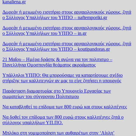
kanaliena.gr
Δωρεάν ή μειωμένο εισιτήριο στους αρχαιολογικούς χώρους, ζητά
ο Σύλλογος Υπαλλήλων του ΥΠΠΟ – naftemporiki.gr
Δωρεάν ή μειωμένο εισιτήριο στους αρχαιολογικούς χώρους, ζητά
ο Σύλλογος Υπαλλήλων του ΥΠΠΟ – in.gr
Δωρεάν ή μειωμένο εισιτήριο στους αρχαιολογικούς χώρους, ζητά
ο Σύλλογος Υπαλλήλων του ΥΠΠΟ – koutipandoras.gr
21 Μαΐου – Ημέρα δράσης & αγώνα για τον πολιτισμο –
Πανελλήνια Ομοσπονδία θεάματος ακροάματος
Υπάλληλοι ΥΠΠΟ: Θα μπορούσαμε να καταρτίσουμε σχέδιο
στήριξης των καλλιτεχνών αν μας το είχε ζητήσει η υπουργός
Παράσταση διαμαρτυρίας στο Υπουργείο Εργασίας των
σωματείων του σύγχρονου Πολιτισμου
Να καταβληθεί το επίδομα των 800 ευρώ και στους καλλιτέχνες
Να δοθεί τον επίδομα των 800 ευρώ στους καλλιτέχνες ζητά ο
σύλλογος υπαλλήλων ΥΠ.ΠΟ.
Μπλόκο στη νομιμοποίηση των αυθαιρέτων στην ‘Αίγλη’