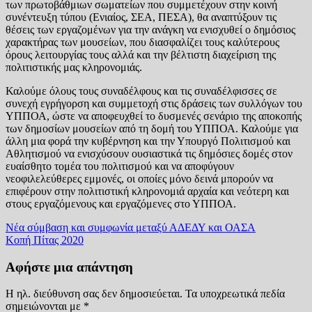
των πρωτοβάθμιων σωματείων που συμμετέχουν στην κοινή
συνέντευξη τύπου (Ενιαίος, ΣΕΑ, ΠΕΣΑ), θα αναπτύξουν τις
θέσεις των εργαζομένων για την ανάγκη να ενισχυθεί ο δημόσιος
χαρακτήρας των μουσείων, που διασφαλίζει τους καλύτερους
όρους λειτουργίας τους αλλά και την βέλτιστη διαχείριση της
πολιτιστικής μας κληρονομιάς.
Καλούμε όλους τους συναδέλφους και τις συναδέλφισσες σε
συνεχή εγρήγορση και συμμετοχή στις δράσεις των συλλόγων του
ΥΠΠΟΑ, ώστε να αποφευχθεί το δυσμενές σενάριο της αποκοπής
των δημοσίων μουσείων από τη δομή του ΥΠΠΟΑ. Καλούμε για
άλλη μια φορά την κυβέρνηση και την Υπουργό Πολιτισμού και
Αθλητισμού να ενισχύσουν ουσιαστικά τις δημόσιες δομές στον
ευαίσθητο τομέα του πολιτισμού και να αποφύγουν
νεοφιλελεύθερες εμμονές, οι οποίες μόνο δεινά μπορούν να
επιφέρουν στην πολιτιστική κληρονομιά αρχαία και νεότερη και
στους εργαζόμενους και εργαζόμενες στο ΥΠΠΟΑ.​
Πλοήγηση
Νέα σύμβαση και συμφωνία μεταξύ ΑΔΕΔΥ και ΟΑΣΑ
Κοπή Πίτας 2020
άρθρων
Αφήστε μια απάντηση
Η ηλ. διεύθυνση σας δεν δημοσιεύεται.
Τα υποχρεωτικά πεδία
σημειώνονται με
*