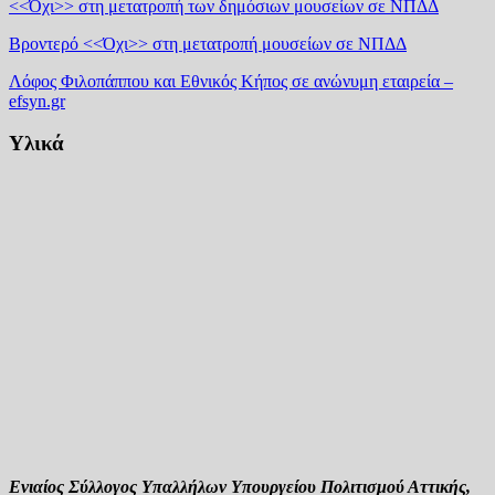
<<Όχι>> στη μετατροπή των δημόσιων μουσείων σε ΝΠΔΔ
Βροντερό <<Όχι>> στη μετατροπή μουσείων σε ΝΠΔΔ
Λόφος Φιλοπάππου και Εθνικός Κήπος σε ανώνυμη εταιρεία –
efsyn.gr
Υλικά
Ενιαίος Σύλλογος Υπαλλήλων Υπουργείου Πολιτισμού Αττικής,