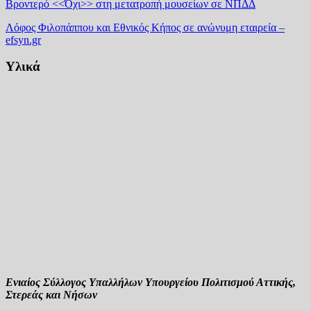
Βροντερό <<Όχι>> στη μετατροπή μουσείων σε ΝΠΔΔ
Λόφος Φιλοπάππου και Εθνικός Κήπος σε ανώνυμη εταιρεία –
efsyn.gr
Υλικά
Ενιαίος Σύλλογος Υπαλλήλων Υπουργείου Πολιτισμού Αττικής,
Στερεάς και Νήσων