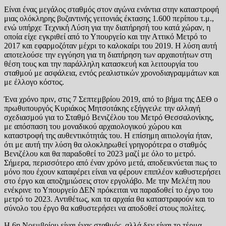
Είναι ένας μεγάλος σταθμός στον αγώνα ενάντια στην καταστροφή
μιας ολόκληρης βυζαντινής γειτονιάς έκτασης 1.600 περίπου τ.μ.,
ενώ υπήρχε Τεχνική Λύση για την διατήρησή του κατά χώραν, η
οποία είχε εγκριθεί από το Υπουργείο και την Αττικό Μετρό το
2017 και εφαρμοζόταν μέχρι το καλοκαίρι του 2019. Η λύση αυτή
αποτελούσε την εγγύηση για τη διατήρηση των αρχαιοτήτων στη
θέση τους και την παράλληλη κατασκευή και λειτουργία του
σταθμού με ασφάλεια, εντός ρεαλιστικών χρονοδιαγραμμάτων και
με έλλογο κόστος.
Ένα χρόνο πριν, στις 7 Σεπτεμβρίου 2019, από το βήμα της ΔΕΘ ο
πρωθυπουργός Κυριάκος Μητσοτάκης εξήγγειλε την αλλαγή
σχεδιασμού για το Σταθμό Βενιζέλου του Μετρό Θεσσαλονίκης,
με απόσπαση του μοναδικού αρχαιολογικού χώρου και
καταστροφή της αυθεντικότητάς του. Η επίσημη αιτιολογία ήταν,
ότι με αυτή την λύση θα ολοκληρωθεί γρηγορότερα ο σταθμός
Βενιζέλου και θα παραδοθεί το 2023 μαζί με όλο το μετρό.
Σήμερα, περισσότερο από έναν χρόνο μετά, αποδεικνύεται πως το
μόνο που έχουν καταφέρει είναι να φέρουν επιπλέον καθυστερήσει
στο έργο και αποζημιώσεις στον εργολάβο. Με την Μελέτη που
ενέκρινε το Υπουργείο ΔΕΝ πρόκειται να παραδοθεί το έργο του
μετρό το 2023. Αντιθέτως, και τα αρχαία θα καταστραφούν και το
σύνολο του έργο θα καθυστερήσει να αποδοθεί στους πολίτες.
Η 6η Νοεμβρίου είναι ένας σταθμός, αλλά δεν είναι το τέρμα.