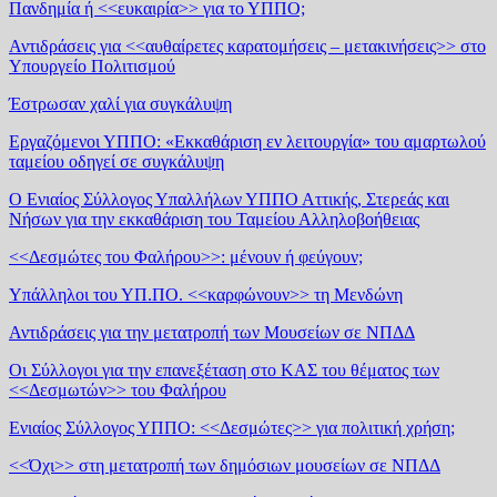
Πανδημία ή <<ευκαιρία>> για το ΥΠΠΟ;
Αντιδράσεις για <<αυθαίρετες καρατομήσεις – μετακινήσεις>> στο
Υπουργείο Πολιτισμού
Έστρωσαν χαλί για συγκάλυψη
Εργαζόμενοι ΥΠΠΟ: «Εκκαθάριση εν λειτουργία» του αμαρτωλού
ταμείου οδηγεί σε συγκάλυψη
Ο Ενιαίος Σύλλογος Υπαλλήλων ΥΠΠΟ Αττικής, Στερεάς και
Νήσων για την εκκαθάριση του Ταμείου Αλληλοβοήθειας
<<Δεσμώτες του Φαλήρου>>: μένουν ή φεύγουν;
Υπάλληλοι του ΥΠ.ΠΟ. <<καρφώνουν>> τη Μενδώνη
Αντιδράσεις για την μετατροπή των Μουσείων σε ΝΠΔΔ
Οι Σύλλογοι για την επανεξέταση στο ΚΑΣ του θέματος των
<<Δεσμωτών>> του Φαλήρου
Ενιαίος Σύλλογος ΥΠΠΟ: <<Δεσμώτες>> για πολιτική χρήση;
<<Όχι>> στη μετατροπή των δημόσιων μουσείων σε ΝΠΔΔ