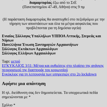
διαμαρτυρίας
έξω από το ΣτΕ
(Πανεπιστημίου 47-49, Αθήνα) στις 9 πμ
(Η παράσταση διαμαρτυρίας θα αναπτυχθεί στο πεζοδρόμιο με την
τήρηση των αποστάσεων και όλα τα μέτρα ασφαλείας που
προβλέπονται για τη δημόσια υγεία)
Ενιαίος Σύλλογος Υπαλλήλων ΥΠΠΟΑ Αττικής, Στερεάς και
Νήσων
Πανελλήνια Ένωση Συντηρητών Αρχαιοτήτων
Σύλλογος Εκτάκτων Αρχαιολόγων
Σύλλογος Ελλήνων Αρχαιολόγων
Tags:
μετρό
Πλοήγηση
ΕΓΚΥΚΛΙΟΣ 3/11: Μέτρα και ρυθμίσεις στο πλαίσιο της ανάγκης
περιορισμού της διασποράς του κορωνοϊού
άρθρων
Εγκύκλιος για τη λειτουργία των υπηρεσιών στο 2ο lockdown
Αφήστε μια απάντηση
Η ηλ. διεύθυνση σας δεν δημοσιεύεται.
Τα υποχρεωτικά πεδία
σημειώνονται με
*
Σχόλιο
*