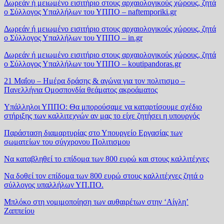
Δωρεάν ή μειωμένο εισιτήριο στους αρχαιολογικούς χώρους, ζητά
ο Σύλλογος Υπαλλήλων του ΥΠΠΟ – naftemporiki.gr
Δωρεάν ή μειωμένο εισιτήριο στους αρχαιολογικούς χώρους, ζητά
ο Σύλλογος Υπαλλήλων του ΥΠΠΟ – in.gr
Δωρεάν ή μειωμένο εισιτήριο στους αρχαιολογικούς χώρους, ζητά
ο Σύλλογος Υπαλλήλων του ΥΠΠΟ – koutipandoras.gr
21 Μαΐου – Ημέρα δράσης & αγώνα για τον πολιτισμο –
Πανελλήνια Ομοσπονδία θεάματος ακροάματος
Υπάλληλοι ΥΠΠΟ: Θα μπορούσαμε να καταρτίσουμε σχέδιο
στήριξης των καλλιτεχνών αν μας το είχε ζητήσει η υπουργός
Παράσταση διαμαρτυρίας στο Υπουργείο Εργασίας των
σωματείων του σύγχρονου Πολιτισμου
Να καταβληθεί το επίδομα των 800 ευρώ και στους καλλιτέχνες
Να δοθεί τον επίδομα των 800 ευρώ στους καλλιτέχνες ζητά ο
σύλλογος υπαλλήλων ΥΠ.ΠΟ.
Μπλόκο στη νομιμοποίηση των αυθαιρέτων στην ‘Αίγλη’
Ζαππείου