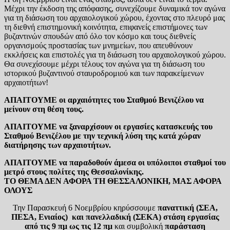
Μέχρι την έκδοση της απόφασης, συνεχίζουμε δυναμικά τον αγώνα
για τη διάσωση του αρχαιολογικού χώρου, έχοντας στο πλευρό μας
τη διεθνή επιστημονική κοινότητα, επιφανείς επιστήμονες των
βυζαντινών σπουδών από όλο τον κόσμο και τους διεθνείς
οργανισμούς προστασίας των μνημείων, που απευθύνουν
εκκλήσεις και επιστολές για τη διάσωση του αρχαιολογικού χώρου.
Θα συνεχίσουμε μέχρι τέλους τον αγώνα για τη διάσωση του
ιστορικού βυζαντινού σταυροδρομιού και των παρακείμενων
αρχαιοτήτων!
ΑΠΑΙΤΟΥΜΕ οι αρχαιότητες του Σταθμού Βενιζέλου να
μείνουν στη θέση τους.
ΑΠΑΙΤΟΥΜΕ να ξαναρχίσουν οι εργασίες κατασκευής του
Σταθμού Βενιζέλου με την τεχνική λύση της κατά χώραν
διατήρησης των αρχαιοτήτων.
ΑΠΑΙΤΟΥΜΕ να παραδοθούν άμεσα οι υπόλοιποι σταθμοί του
μετρό στους πολίτες της Θεσσαλονίκης.
ΤΟ ΘΕΜΑ ΔΕΝ ΑΦΟΡΑ ΤΗ ΘΕΣΣΑΛΟΝΙΚΗ, ΜΑΣ ΑΦΟΡΑ
ΟΛΟΥΣ
Την Παρασκευή 6 Νοεμβρίου κηρύσσουμε
παναττική (ΣΕΑ,
ΠΕΣΑ, Ενιαίος) και πανελλαδική (ΣΕΚΑ) στάση εργασίας
από τις 9 πμ ως τις 12 πμ
και συμβολική
παράσταση