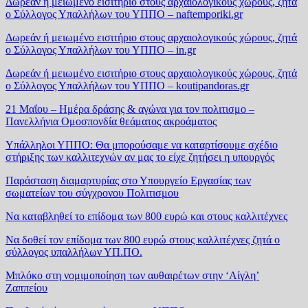
Δωρεάν ή μειωμένο εισιτήριο στους αρχαιολογικούς χώρους, ζητά
ο Σύλλογος Υπαλλήλων του ΥΠΠΟ – naftemporiki.gr
Δωρεάν ή μειωμένο εισιτήριο στους αρχαιολογικούς χώρους, ζητά
ο Σύλλογος Υπαλλήλων του ΥΠΠΟ – in.gr
Δωρεάν ή μειωμένο εισιτήριο στους αρχαιολογικούς χώρους, ζητά
ο Σύλλογος Υπαλλήλων του ΥΠΠΟ – koutipandoras.gr
21 Μαΐου – Ημέρα δράσης & αγώνα για τον πολιτισμο –
Πανελλήνια Ομοσπονδία θεάματος ακροάματος
Υπάλληλοι ΥΠΠΟ: Θα μπορούσαμε να καταρτίσουμε σχέδιο
στήριξης των καλλιτεχνών αν μας το είχε ζητήσει η υπουργός
Παράσταση διαμαρτυρίας στο Υπουργείο Εργασίας των
σωματείων του σύγχρονου Πολιτισμου
Να καταβληθεί το επίδομα των 800 ευρώ και στους καλλιτέχνες
Να δοθεί τον επίδομα των 800 ευρώ στους καλλιτέχνες ζητά ο
σύλλογος υπαλλήλων ΥΠ.ΠΟ.
Μπλόκο στη νομιμοποίηση των αυθαιρέτων στην ‘Αίγλη’
Ζαππείου