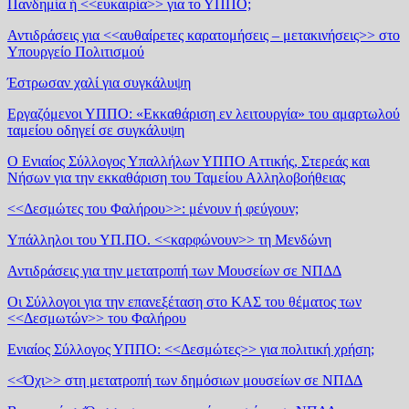
Πανδημία ή <<ευκαιρία>> για το ΥΠΠΟ;
Αντιδράσεις για <<αυθαίρετες καρατομήσεις – μετακινήσεις>> στο
Υπουργείο Πολιτισμού
Έστρωσαν χαλί για συγκάλυψη
Εργαζόμενοι ΥΠΠΟ: «Εκκαθάριση εν λειτουργία» του αμαρτωλού
ταμείου οδηγεί σε συγκάλυψη
Ο Ενιαίος Σύλλογος Υπαλλήλων ΥΠΠΟ Αττικής, Στερεάς και
Νήσων για την εκκαθάριση του Ταμείου Αλληλοβοήθειας
<<Δεσμώτες του Φαλήρου>>: μένουν ή φεύγουν;
Υπάλληλοι του ΥΠ.ΠΟ. <<καρφώνουν>> τη Μενδώνη
Αντιδράσεις για την μετατροπή των Μουσείων σε ΝΠΔΔ
Οι Σύλλογοι για την επανεξέταση στο ΚΑΣ του θέματος των
<<Δεσμωτών>> του Φαλήρου
Ενιαίος Σύλλογος ΥΠΠΟ: <<Δεσμώτες>> για πολιτική χρήση;
<<Όχι>> στη μετατροπή των δημόσιων μουσείων σε ΝΠΔΔ