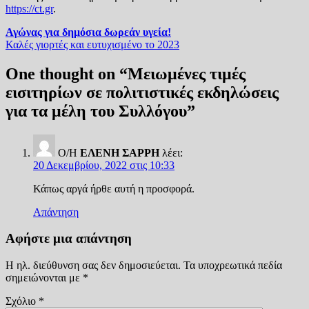
https://ct.gr
.
Πλοήγηση
Αγώνας για δημόσια δωρεάν υγεία!
Καλές γιορτές και ευτυχισμένο το 2023
άρθρων
One thought on “
Μειωμένες τιμές
εισιτηρίων σε πολιτιστικές εκδηλώσεις
για τα μέλη του Συλλόγου
”
Ο/Η
ΕΛΕΝΗ ΣΑΡΡΗ
λέει:
20 Δεκεμβρίου, 2022 στις 10:33
Κάπως αργά ήρθε αυτή η προσφορά.
Απάντηση
Αφήστε μια απάντηση
Η ηλ. διεύθυνση σας δεν δημοσιεύεται.
Τα υποχρεωτικά πεδία
σημειώνονται με
*
Σχόλιο
*