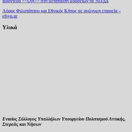
Βροντερό <<Όχι>> στη μετατροπή μουσείων σε ΝΠΔΔ
Λόφος Φιλοπάππου και Εθνικός Κήπος σε ανώνυμη εταιρεία –
efsyn.gr
Υλικά
Ενιαίος Σύλλογος Υπαλλήλων Υπουργείου Πολιτισμού Αττικής,
Στερεάς και Νήσων