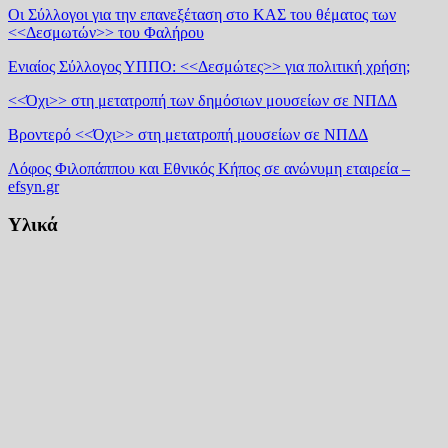
Οι Σύλλογοι για την επανεξέταση στο ΚΑΣ του θέματος των
<<Δεσμωτών>> του Φαλήρου
Ενιαίος Σύλλογος ΥΠΠΟ: <<Δεσμώτες>> για πολιτική χρήση;
<<Όχι>> στη μετατροπή των δημόσιων μουσείων σε ΝΠΔΔ
Βροντερό <<Όχι>> στη μετατροπή μουσείων σε ΝΠΔΔ
Λόφος Φιλοπάππου και Εθνικός Κήπος σε ανώνυμη εταιρεία –
efsyn.gr
Υλικά