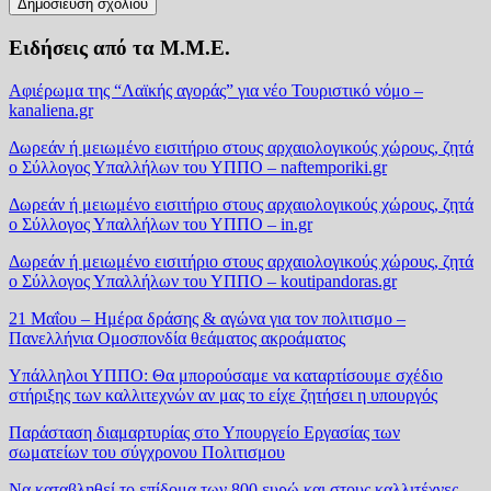
Ειδήσεις από τα Μ.Μ.Ε.
Αφιέρωμα της “Λαϊκής αγοράς” για νέο Τουριστικό νόμο –
kanaliena.gr
Δωρεάν ή μειωμένο εισιτήριο στους αρχαιολογικούς χώρους, ζητά
ο Σύλλογος Υπαλλήλων του ΥΠΠΟ – naftemporiki.gr
Δωρεάν ή μειωμένο εισιτήριο στους αρχαιολογικούς χώρους, ζητά
ο Σύλλογος Υπαλλήλων του ΥΠΠΟ – in.gr
Δωρεάν ή μειωμένο εισιτήριο στους αρχαιολογικούς χώρους, ζητά
ο Σύλλογος Υπαλλήλων του ΥΠΠΟ – koutipandoras.gr
21 Μαΐου – Ημέρα δράσης & αγώνα για τον πολιτισμο –
Πανελλήνια Ομοσπονδία θεάματος ακροάματος
Υπάλληλοι ΥΠΠΟ: Θα μπορούσαμε να καταρτίσουμε σχέδιο
στήριξης των καλλιτεχνών αν μας το είχε ζητήσει η υπουργός
Παράσταση διαμαρτυρίας στο Υπουργείο Εργασίας των
σωματείων του σύγχρονου Πολιτισμου
Να καταβληθεί το επίδομα των 800 ευρώ και στους καλλιτέχνες