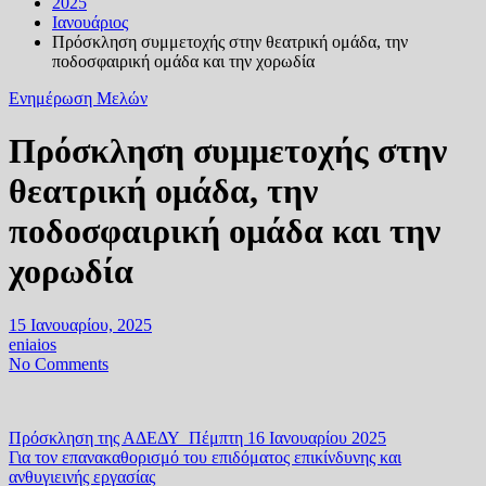
2025
Ιανουάριος
Πρόσκληση συμμετοχής στην θεατρική ομάδα, την
ποδοσφαιρική ομάδα και την χορωδία
Ενημέρωση Μελών
Πρόσκληση συμμετοχής στην
θεατρική ομάδα, την
ποδοσφαιρική ομάδα και την
χορωδία
15 Ιανουαρίου, 2025
eniaios
No Comments
Πλοήγηση
Πρόσκληση της ΑΔΕΔΥ_Πέμπτη 16 Ιανουαρίου 2025
Για τον επανακαθορισμό του επιδόματος επικίνδυνης και
άρθρων
ανθυγιεινής εργασίας