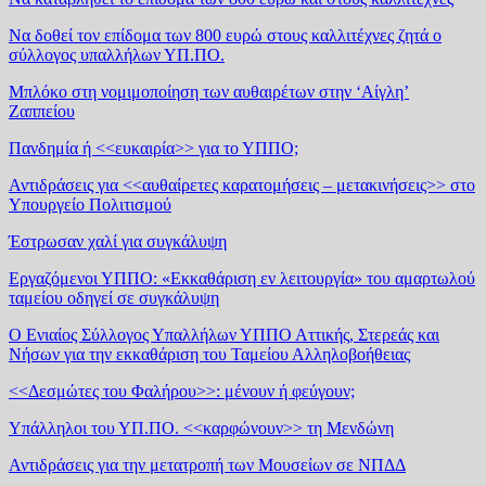
Να δοθεί τον επίδομα των 800 ευρώ στους καλλιτέχνες ζητά ο
σύλλογος υπαλλήλων ΥΠ.ΠΟ.
Μπλόκο στη νομιμοποίηση των αυθαιρέτων στην ‘Αίγλη’
Ζαππείου
Πανδημία ή <<ευκαιρία>> για το ΥΠΠΟ;
Αντιδράσεις για <<αυθαίρετες καρατομήσεις – μετακινήσεις>> στο
Υπουργείο Πολιτισμού
Έστρωσαν χαλί για συγκάλυψη
Εργαζόμενοι ΥΠΠΟ: «Εκκαθάριση εν λειτουργία» του αμαρτωλού
ταμείου οδηγεί σε συγκάλυψη
Ο Ενιαίος Σύλλογος Υπαλλήλων ΥΠΠΟ Αττικής, Στερεάς και
Νήσων για την εκκαθάριση του Ταμείου Αλληλοβοήθειας
<<Δεσμώτες του Φαλήρου>>: μένουν ή φεύγουν;
Υπάλληλοι του ΥΠ.ΠΟ. <<καρφώνουν>> τη Μενδώνη
Αντιδράσεις για την μετατροπή των Μουσείων σε ΝΠΔΔ