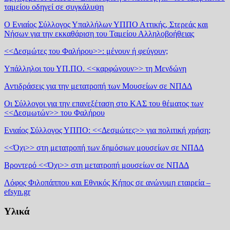
ταμείου οδηγεί σε συγκάλυψη
Ο Ενιαίος Σύλλογος Υπαλλήλων ΥΠΠΟ Αττικής, Στερεάς και
Νήσων για την εκκαθάριση του Ταμείου Αλληλοβοήθειας
<<Δεσμώτες του Φαλήρου>>: μένουν ή φεύγουν;
Υπάλληλοι του ΥΠ.ΠΟ. <<καρφώνουν>> τη Μενδώνη
Αντιδράσεις για την μετατροπή των Μουσείων σε ΝΠΔΔ
Οι Σύλλογοι για την επανεξέταση στο ΚΑΣ του θέματος των
<<Δεσμωτών>> του Φαλήρου
Ενιαίος Σύλλογος ΥΠΠΟ: <<Δεσμώτες>> για πολιτική χρήση;
<<Όχι>> στη μετατροπή των δημόσιων μουσείων σε ΝΠΔΔ
Βροντερό <<Όχι>> στη μετατροπή μουσείων σε ΝΠΔΔ
Λόφος Φιλοπάππου και Εθνικός Κήπος σε ανώνυμη εταιρεία –
efsyn.gr
Υλικά