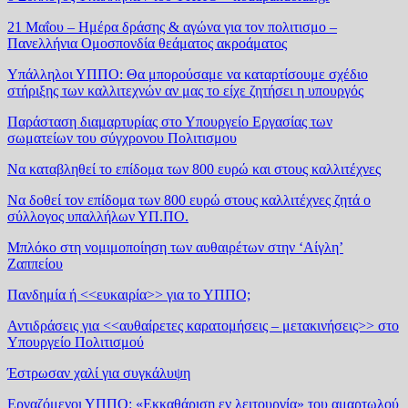
21 Μαΐου – Ημέρα δράσης & αγώνα για τον πολιτισμο –
Πανελλήνια Ομοσπονδία θεάματος ακροάματος
Υπάλληλοι ΥΠΠΟ: Θα μπορούσαμε να καταρτίσουμε σχέδιο
στήριξης των καλλιτεχνών αν μας το είχε ζητήσει η υπουργός
Παράσταση διαμαρτυρίας στο Υπουργείο Εργασίας των
σωματείων του σύγχρονου Πολιτισμου
Να καταβληθεί το επίδομα των 800 ευρώ και στους καλλιτέχνες
Να δοθεί τον επίδομα των 800 ευρώ στους καλλιτέχνες ζητά ο
σύλλογος υπαλλήλων ΥΠ.ΠΟ.
Μπλόκο στη νομιμοποίηση των αυθαιρέτων στην ‘Αίγλη’
Ζαππείου
Πανδημία ή <<ευκαιρία>> για το ΥΠΠΟ;
Αντιδράσεις για <<αυθαίρετες καρατομήσεις – μετακινήσεις>> στο
Υπουργείο Πολιτισμού
Έστρωσαν χαλί για συγκάλυψη
Εργαζόμενοι ΥΠΠΟ: «Εκκαθάριση εν λειτουργία» του αμαρτωλού