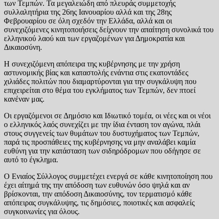
των Τεμπών. Τα μεγαλειώδη από πλευράς συμμετοχής
συλλαλητήρια της 26ης Ιανουαρίου αλλά και της 28ης
Φεβρουαρίου σε όλη σχεδόν την Ελλάδα, αλλά και οι
συνεχιζόμενες κινητοποιήσεις δείχνουν την απαίτηση συνολικά του
ελληνικού λαού και των εργαζομένων για Δημοκρατία και
Δικαιοσύνη.
Η συνεχιζόμενη απόπειρα της κυβέρνησης με την χρήση
αστυνομικής βίας και καταστολής ενάντια στις εκατοντάδες
χιλιάδες πολιτών που διαμαρτύρονται για την συγκάλυψη που
επιχειρείται στο θέμα του εγκλήματος των Τεμπών, δεν πτοεί
κανέναν μας.
Οι εργαζόμενοι σε Δημόσιο και Ιδιωτικό τομέα, οι νέες και οι νέοι
ο ελληνικός λαός συνεχίζει με την ίδια ένταση τον αγώνα, πλάι
στους συγγενείς των θυμάτων του δυστυχήματος των Τεμπών,
παρά τις προσπάθειες της κυβέρνησης να μην αναλάβει καμία
ευθύνη για την κατάσταση των σιδηρόδρομων που οδήγησε σε
αυτό το έγκλημα.
Ο Ενιαίος Σύλλογος συμμετέχει ενεργά σε κάθε κινητοποίηση που
έχει αίτημά της την απόδοση των ευθυνών όσο ψηλά και αν
βρίσκονται, την απόδοση Δικαιοσύνης, τον τερματισμό κάθε
απόπειρας συγκάλυψης, τις δημόσιες, ποιοτικές και ασφαλείς
συγκοινωνίες για όλους.