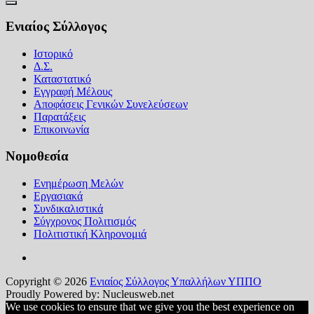
Ενιαίος Σύλλογος
Ιστορικό
Δ.Σ.
Καταστατικό
Εγγραφή Μέλους
Αποφάσεις Γενικών Συνελεύσεων
Παρατάξεις
Επικοινωνία
Νομοθεσία
Ενημέρωση Μελών
Εργασιακά
Συνδικαλιστικά
Σύγχρονος Πολιτισμός
Πολιτιστική Κληρονομιά
Copyright © 2026
Ενιαίος Σύλλογος Υπαλλήλων ΥΠΠΟ
Proudly Powered by: Nucleusweb.net
We use cookies to ensure that we give you the best experience on