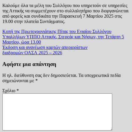
Καλούμε όλα τα μέλη του Συλλόγου που υπηρετούν σε υπηρεσίες
της Αττικής να συμμετέχουν στο συλλαλητήριο που διοργανώνεται
από φορείς και συνδικάτα την Παρασκευή 7 Μαρτίου 2025 στις
19.00 στην πλατεία Συντάγματος.
Πλοήγηση
Κοπή της Πρωτοχρονιάτικης Πίτας του Ενιαίου Συλλόγου
Υπαλλήλων ΥΠΠΟ Αττικής, Στερεάς και Νήσων, την Τετάρτη 5
άρθρων
Μαρτίου, ώρα 13.00
Έκδοση και ανανέωση καρτών απεριορίστων
διαδρομών ΟΑΣΑ 2025 – 2026
Αφήστε μια απάντηση
Η ηλ. διεύθυνση σας δεν δημοσιεύεται.
Τα υποχρεωτικά πεδία
σημειώνονται με
*
Σχόλιο
*