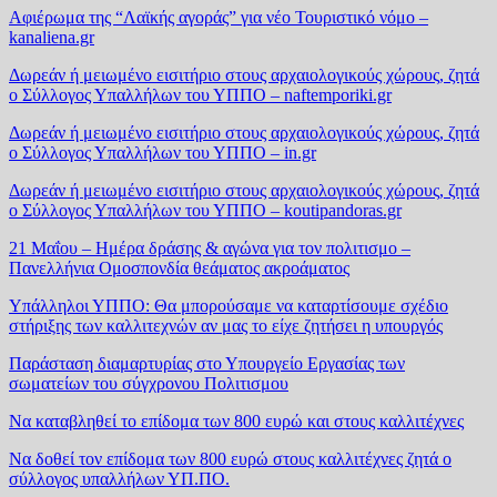
Αφιέρωμα της “Λαϊκής αγοράς” για νέο Τουριστικό νόμο –
kanaliena.gr
Δωρεάν ή μειωμένο εισιτήριο στους αρχαιολογικούς χώρους, ζητά
ο Σύλλογος Υπαλλήλων του ΥΠΠΟ – naftemporiki.gr
Δωρεάν ή μειωμένο εισιτήριο στους αρχαιολογικούς χώρους, ζητά
ο Σύλλογος Υπαλλήλων του ΥΠΠΟ – in.gr
Δωρεάν ή μειωμένο εισιτήριο στους αρχαιολογικούς χώρους, ζητά
ο Σύλλογος Υπαλλήλων του ΥΠΠΟ – koutipandoras.gr
21 Μαΐου – Ημέρα δράσης & αγώνα για τον πολιτισμο –
Πανελλήνια Ομοσπονδία θεάματος ακροάματος
Υπάλληλοι ΥΠΠΟ: Θα μπορούσαμε να καταρτίσουμε σχέδιο
στήριξης των καλλιτεχνών αν μας το είχε ζητήσει η υπουργός
Παράσταση διαμαρτυρίας στο Υπουργείο Εργασίας των
σωματείων του σύγχρονου Πολιτισμου
Να καταβληθεί το επίδομα των 800 ευρώ και στους καλλιτέχνες
Να δοθεί τον επίδομα των 800 ευρώ στους καλλιτέχνες ζητά ο
σύλλογος υπαλλήλων ΥΠ.ΠΟ.