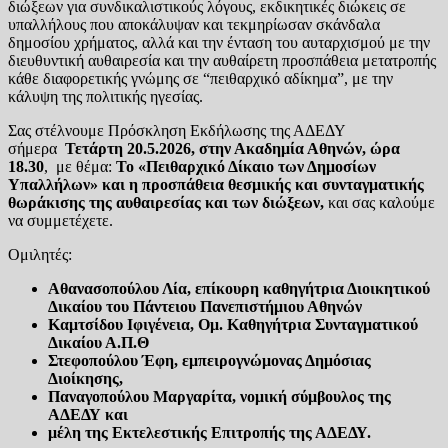
διώξεων για συνδικαλιστικούς λόγους, εκδικητικές διώκεις σε
υπαλλήλους που αποκάλυψαν και τεκμηρίωσαν σκάνδαλα
δημοσίου χρήματος, αλλά και την ένταση του αυταρχισμού με την
διευθυντική αυθαιρεσία και την αυθαίρετη προσπάθεια μετατροπής
κάθε διαφορετικής γνώμης σε “πειθαρχικό αδίκημα”, με την
κάλυψη της πολιτικής ηγεσίας.
Σας στέλνουμε Πρόσκληση Εκδήλωσης της ΑΔΕΔΥ
σήμερα
Τετάρτη 20.5.2026, στην Ακαδημία Αθηνών, ώρα
18.30
, με θέμα:
Το «Πειθαρχικό Δίκαιο των Δημοσίων
Υπαλλήλων» και η προσπάθεια θεσμικής και συνταγματικής
θωράκισης της αυθαιρεσίας και των διώξεων,
και σας καλούμε
να συμμετέχετε.
Ομιλητές:
Αθανασοπούλου Λία, επίκουρη καθηγήτρια Διοικητικού
Δικαίου του Πάντειου Πανεπιστήμιου Αθηνών
Καμτσίδου Ιφιγένεια, Ομ. Καθηγήτρια Συνταγματικού
Δικαίου Α.Π.Θ
Στεφοπούλου Έφη, εμπειρογνώμονας Δημόσιας
Διοίκησης
,
Παναγοπούλου Μαργαρίτα, νομική σύμβουλος της
ΑΔΕΔΥ και
μέλη της Εκτελεστικής Επιτροπής της ΑΔΕΔΥ.