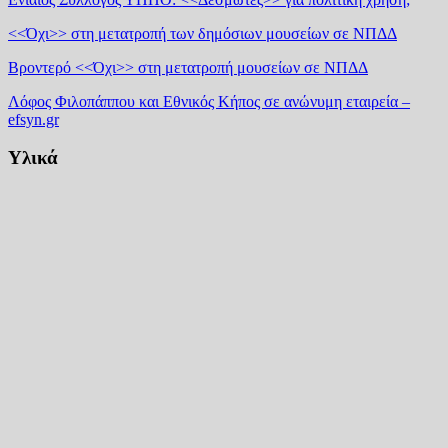
<<Όχι>> στη μετατροπή των δημόσιων μουσείων σε ΝΠΔΔ
Βροντερό <<Όχι>> στη μετατροπή μουσείων σε ΝΠΔΔ
Λόφος Φιλοπάππου και Εθνικός Κήπος σε ανώνυμη εταιρεία –
efsyn.gr
Υλικά