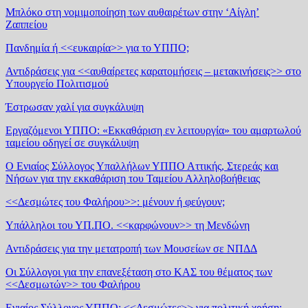
Μπλόκο στη νομιμοποίηση των αυθαιρέτων στην ‘Αίγλη’
Ζαππείου
Πανδημία ή <<ευκαιρία>> για το ΥΠΠΟ;
Αντιδράσεις για <<αυθαίρετες καρατομήσεις – μετακινήσεις>> στο
Υπουργείο Πολιτισμού
Έστρωσαν χαλί για συγκάλυψη
Εργαζόμενοι ΥΠΠΟ: «Εκκαθάριση εν λειτουργία» του αμαρτωλού
ταμείου οδηγεί σε συγκάλυψη
Ο Ενιαίος Σύλλογος Υπαλλήλων ΥΠΠΟ Αττικής, Στερεάς και
Νήσων για την εκκαθάριση του Ταμείου Αλληλοβοήθειας
<<Δεσμώτες του Φαλήρου>>: μένουν ή φεύγουν;
Υπάλληλοι του ΥΠ.ΠΟ. <<καρφώνουν>> τη Μενδώνη
Αντιδράσεις για την μετατροπή των Μουσείων σε ΝΠΔΔ
Οι Σύλλογοι για την επανεξέταση στο ΚΑΣ του θέματος των
<<Δεσμωτών>> του Φαλήρου
Ενιαίος Σύλλογος ΥΠΠΟ: <<Δεσμώτες>> για πολιτική χρήση;