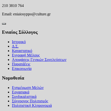
210 3810 764
Email:
eniaiosyppo@culture.gr
Ενιαίος Σύλλογος
Ιστορικό
Δ.Σ.
Καταστατικό
Εγγραφή Μέλους
Αποφάσεις Γενικών Συνελεύσεων
Παρατάξεις
Επικοινωνία
Νομοθεσία
Ενημέρωση Μελών
Εργασιακά
Συνδικαλιστικά
Σύγχρονος Πολιτισμός
Πολιτιστική Κληρονομιά