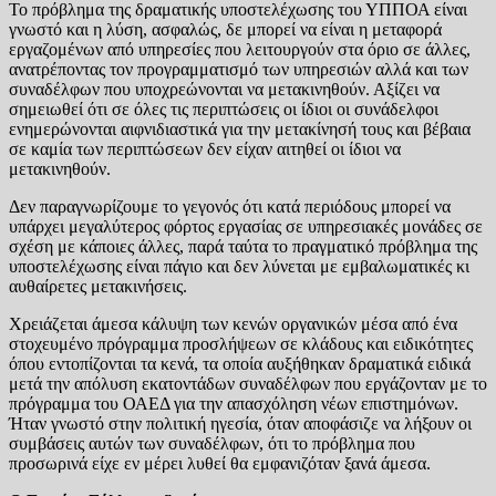
Το πρόβλημα της δραματικής υποστελέχωσης του ΥΠΠΟΑ είναι
γνωστό και η λύση, ασφαλώς, δε μπορεί να είναι η μεταφορά
εργαζομένων από υπηρεσίες που λειτουργούν στα όριο σε άλλες,
ανατρέποντας τον προγραμματισμό των υπηρεσιών αλλά και των
συναδέλφων που υποχρεώνονται να μετακινηθούν. Αξίζει να
σημειωθεί ότι σε όλες τις περιπτώσεις οι ίδιοι οι συνάδελφοι
ενημερώνονται αιφνιδιαστικά για την μετακίνησή τους και βέβαια
σε καμία των περιπτώσεων δεν είχαν αιτηθεί οι ίδιοι να
μετακινηθούν.
Δεν παραγνωρίζουμε το γεγονός ότι κατά περιόδους μπορεί να
υπάρχει μεγαλύτερος φόρτος εργασίας σε υπηρεσιακές μονάδες σε
σχέση με κάποιες άλλες, παρά ταύτα το πραγματικό πρόβλημα της
υποστελέχωσης είναι πάγιο και δεν λύνεται με εμβαλωματικές κι
αυθαίρετες μετακινήσεις.
Χρειάζεται άμεσα κάλυψη των κενών οργανικών μέσα από ένα
στοχευμένο πρόγραμμα προσλήψεων σε κλάδους και ειδικότητες
όπου εντοπίζονται τα κενά, τα οποία αυξήθηκαν δραματικά ειδικά
μετά την απόλυση εκατοντάδων συναδέλφων που εργάζονταν με το
πρόγραμμα του ΟΑΕΔ για την απασχόληση νέων επιστημόνων.
Ήταν γνωστό στην πολιτική ηγεσία, όταν αποφάσιζε να λήξουν οι
συμβάσεις αυτών των συναδέλφων, ότι το πρόβλημα που
προσωρινά είχε εν μέρει λυθεί θα εμφανιζόταν ξανά άμεσα.