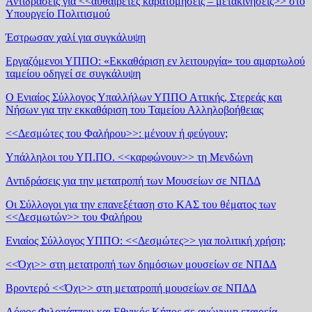
Αντιδράσεις για <<αυθαίρετες καρατομήσεις – μετακινήσεις>> στο
Υπουργείο Πολιτισμού
Έστρωσαν χαλί για συγκάλυψη
Εργαζόμενοι ΥΠΠΟ: «Εκκαθάριση εν λειτουργία» του αμαρτωλού
ταμείου οδηγεί σε συγκάλυψη
Ο Ενιαίος Σύλλογος Υπαλλήλων ΥΠΠΟ Αττικής, Στερεάς και
Νήσων για την εκκαθάριση του Ταμείου Αλληλοβοήθειας
<<Δεσμώτες του Φαλήρου>>: μένουν ή φεύγουν;
Υπάλληλοι του ΥΠ.ΠΟ. <<καρφώνουν>> τη Μενδώνη
Αντιδράσεις για την μετατροπή των Μουσείων σε ΝΠΔΔ
Οι Σύλλογοι για την επανεξέταση στο ΚΑΣ του θέματος των
<<Δεσμωτών>> του Φαλήρου
Ενιαίος Σύλλογος ΥΠΠΟ: <<Δεσμώτες>> για πολιτική χρήση;
<<Όχι>> στη μετατροπή των δημόσιων μουσείων σε ΝΠΔΔ
Βροντερό <<Όχι>> στη μετατροπή μουσείων σε ΝΠΔΔ
Λόφος Φιλοπάππου και Εθνικός Κήπος σε ανώνυμη εταιρεία –