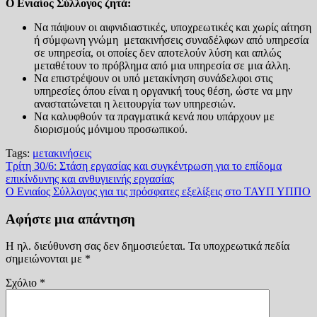
Ο Ενιαίος Σύλλογος ζητά:
Να πάψουν οι αιφνιδιαστικές, υποχρεωτικές και χωρίς αίτηση
ή σύμφωνη γνώμη μετακινήσεις συναδέλφων από υπηρεσία
σε υπηρεσία, οι οποίες δεν αποτελούν λύση και απλώς
μεταθέτουν το πρόβλημα από μια υπηρεσία σε μια άλλη.
Να επιστρέψουν οι υπό μετακίνηση συνάδελφοι στις
υπηρεσίες όπου είναι η οργανική τους θέση, ώστε να μην
αναστατώνεται η λειτουργία των υπηρεσιών.
Να καλυφθούν τα πραγματικά κενά που υπάρχουν με
διορισμούς μόνιμου προσωπικού.
Tags:
μετακινήσεις
Πλοήγηση
Τρίτη 30/6: Στάση εργασίας και συγκέντρωση για το επίδομα
επικίνδυνης και ανθυγιεινής εργασίας
άρθρων
Ο Ενιαίος Σύλλογος για τις πρόσφατες εξελίξεις στο ΤΑΥΠ ΥΠΠΟ
Αφήστε μια απάντηση
Η ηλ. διεύθυνση σας δεν δημοσιεύεται.
Τα υποχρεωτικά πεδία
σημειώνονται με
*
Σχόλιο
*