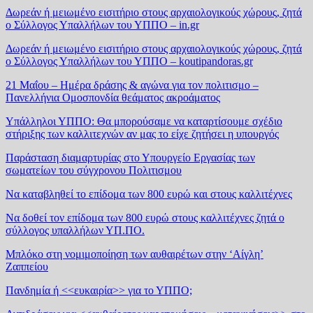
Δωρεάν ή μειωμένο εισιτήριο στους αρχαιολογικούς χώρους, ζητά
ο Σύλλογος Υπαλλήλων του ΥΠΠΟ – in.gr
Δωρεάν ή μειωμένο εισιτήριο στους αρχαιολογικούς χώρους, ζητά
ο Σύλλογος Υπαλλήλων του ΥΠΠΟ – koutipandoras.gr
21 Μαΐου – Ημέρα δράσης & αγώνα για τον πολιτισμο –
Πανελλήνια Ομοσπονδία θεάματος ακροάματος
Υπάλληλοι ΥΠΠΟ: Θα μπορούσαμε να καταρτίσουμε σχέδιο
στήριξης των καλλιτεχνών αν μας το είχε ζητήσει η υπουργός
Παράσταση διαμαρτυρίας στο Υπουργείο Εργασίας των
σωματείων του σύγχρονου Πολιτισμου
Να καταβληθεί το επίδομα των 800 ευρώ και στους καλλιτέχνες
Να δοθεί τον επίδομα των 800 ευρώ στους καλλιτέχνες ζητά ο
σύλλογος υπαλλήλων ΥΠ.ΠΟ.
Μπλόκο στη νομιμοποίηση των αυθαιρέτων στην ‘Αίγλη’
Ζαππείου
Πανδημία ή <<ευκαιρία>> για το ΥΠΠΟ;